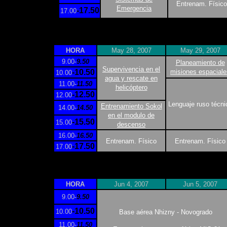
Entrenam. Físico
Emergencia
-17.50
17.00
HORA
May 28, 2007
May 29, 2007
9.00-
9.50
Planeamiento de
Supervivencia en el
-10.50
misiones espaciale
10.00
agua y rescate en
11.00-
11.50
helicóptero
-12.50
12.00
Lenguaje ruso técni
Entrenamiento Sokol
14.00-
14.50
en el modulo de
-15.50
15.00
descenso
16.00-
16.50
Entrenam. Físico
Entrenam. Físico
-17.50
17.00
HORA
Jun 4, 2007
Jun 5, 2007
9.00-
9.50
-10.50
10.00
Base aérea Nhizny - Novogrado
11.00-
11.50