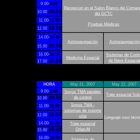
9.00-
9.50
Recepcion en el Salon Blanco del Coman
-10.50
10.00
del GCTC
11.00-
11.50
Pruebas Médicas
-12.50
12.00
14.00-
14.50
Astronavegación
Astronavegación
-15.50
15.00
16.00-
16.50
Sistemas de Contr
Medicina Espacial
-17.50
de Nave Espacia
17.00
HORA
May 21, 2007
May 22, 2007
9.00-
9.50
Soyuz TMA paneles
Traje espacial Sok
-10.50
de control
10.00
Soyuz TMA -
11.00-
11.50
sistemas de soporte
-12.50
12.00
vital
Lenguaje ruso técn
14.00-
14.50
Traje espacial
-15.50
Orlan-M
15.00
16.00-
16.50
Sistemas de