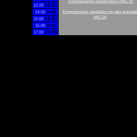
Entrenamiento estratosférico MiG-31
-12.50
12.00
Entrenamiento aerobático en alta graveda
14.00-
14.50
MiG-29
-15.50
15.00
16.00-
16.50
-17.50
17.00