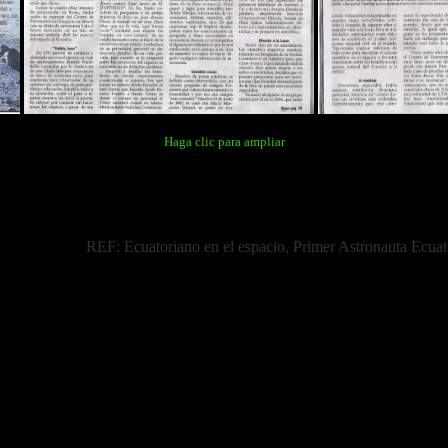
H
aga clic para ampliar
REF: Ecuatoriano en el espacio, Primer Astronauta Ecuat